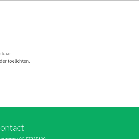
enbaar
er toelichten.
ontact
lnummer 06-57335100