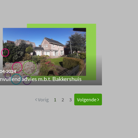
04-2024
nvullend advies m.b.t. Bakkershuis
Vorig
1
2
3
Volgende