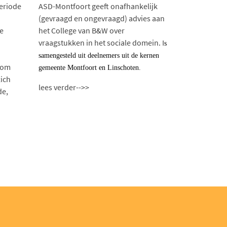
periode
ASD-Montfoort geeft onafhankelijk
(gevraagd en ongevraagd) advies aan
de
het College van B&W over
vraagstukken in het sociale domein. I
s
samengesteld uit deelnemers uit de kernen
 om
gemeente Montfoort en Linschoten.
zich
lees verder-->>
de,