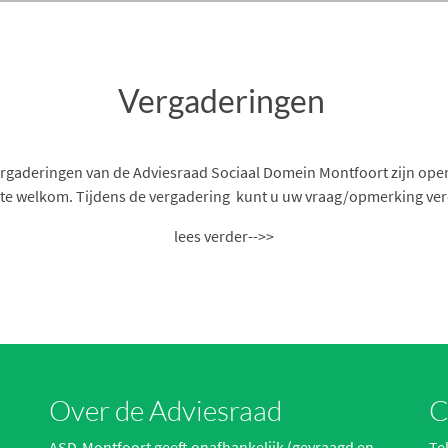
Vergaderingen
rgaderingen van de Adviesraad Sociaal Domein Montfoort zijn op
rte welkom. Tijdens de vergadering kunt u uw vraag/opmerking verd
lees verder-->>
Over de Adviesraad
C
ASD-Montfoort geeft onafhankelijk (gevraagd en
Te