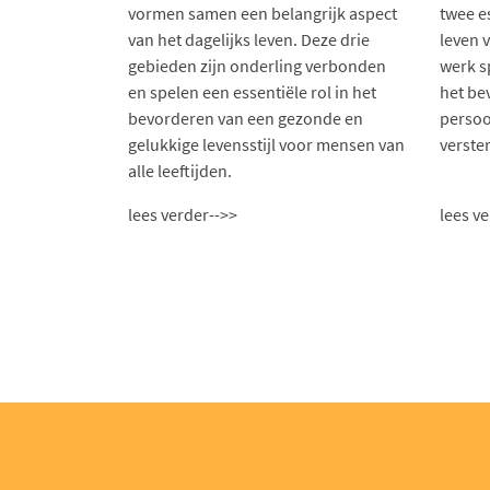
vormen samen een belangrijk aspect
twee e
van het dagelijks leven. Deze drie
leven 
gebieden zijn onderling verbonden
werk sp
en spelen een essentiële rol in het
het be
bevorderen van een gezonde en
persoo
gelukkige levensstijl voor mensen van
verster
alle leeftijden.
lees verder-->>
lees v