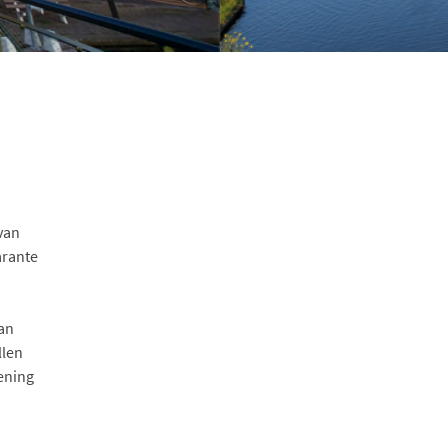
van
arante
aan
llen
ening