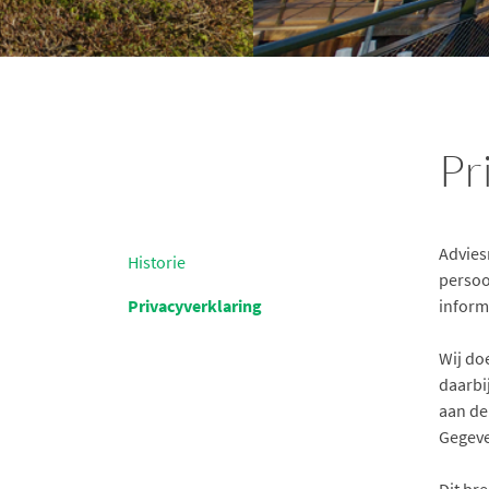
Pr
Advies
Historie
persoo
Privacyverklaring
inform
Wij do
daarbi
aan de
Gegeve