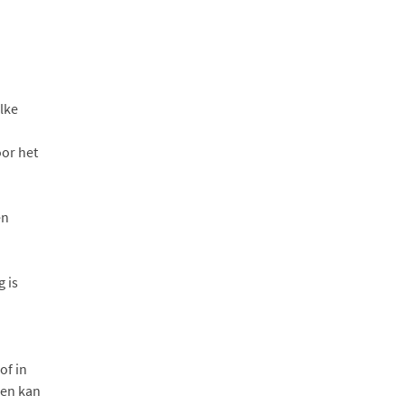
lke
or het
en
 is
of in
men kan