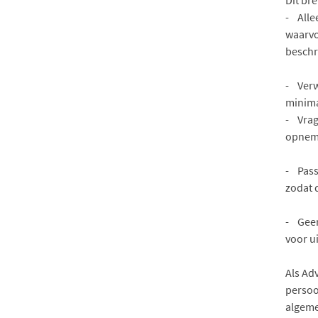
Dit bre
- Alle
waarvo
beschr
- Verw
minima
- Vrag
opnem
- Pass
zodat 
- Geen
voor u
Als Ad
persoo
algeme